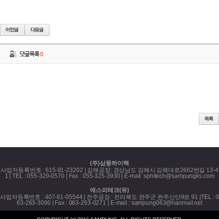
댓글목록
0
등록된 댓글이 없습니다.
(주)삼풍하이텍
사업자등록번호 : 615-81-23202 | 김해공장: 경상남도 김해시 김해대로2662번길 13-4
1 |
TEL : 055-329-0570
| Fax : 055-325-3930 | E-mail :
sphitech@sampungks.com
에스피테크(유)
사업자등록번호 : 407-81-05544 | 전주공장 : 전라북도 완주군 완주산단9로 91 |
TEL : 0
63-263-3090 |
Fax : 063-263-0271 | E-mail :
sampung063@hanmail.net